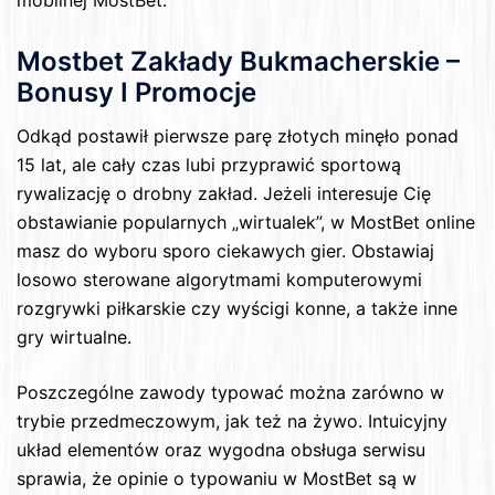
mobilnej MostBet.
Mostbet Zakłady Bukmacherskie –
Bonusy I Promocje
Odkąd postawił pierwsze parę złotych minęło ponad
15 lat, ale cały czas lubi przyprawić sportową
rywalizację o drobny zakład. Jeżeli interesuje Cię
obstawianie popularnych „wirtualek”, w MostBet online
masz do wyboru sporo ciekawych gier. Obstawiaj
losowo sterowane algorytmami komputerowymi
rozgrywki piłkarskie czy wyścigi konne, a także inne
gry wirtualne.
Poszczególne zawody typować można zarówno w
trybie przedmeczowym, jak też na żywo. Intuicyjny
układ elementów oraz wygodna obsługa serwisu
sprawia, że opinie o typowaniu w MostBet są w