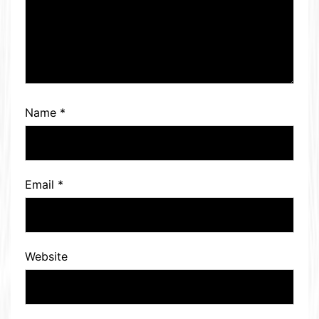
Name
*
Email
*
Website