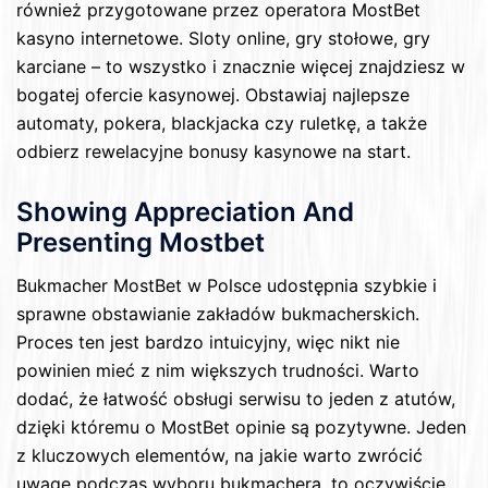
również przygotowane przez operatora MostBet
kasyno internetowe. Sloty online, gry stołowe, gry
karciane – to wszystko i znacznie więcej znajdziesz w
bogatej ofercie kasynowej. Obstawiaj najlepsze
automaty, pokera, blackjacka czy ruletkę, a także
odbierz rewelacyjne bonusy kasynowe na start.
Showing Appreciation And
Presenting Mostbet
Bukmacher MostBet w Polsce udostępnia szybkie i
sprawne obstawianie zakładów bukmacherskich.
Proces ten jest bardzo intuicyjny, więc nikt nie
powinien mieć z nim większych trudności. Warto
dodać, że łatwość obsługi serwisu to jeden z atutów,
dzięki któremu o MostBet opinie są pozytywne. Jeden
z kluczowych elementów, na jakie warto zwrócić
uwagę podczas wyboru bukmachera, to oczywiście