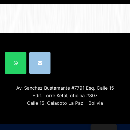
Av. Sanchez Bustamante #7791 Esq. Calle 15
Edif. Torre Ketal, oficina #307
Calle 15, Calacoto La Paz – Bolivia