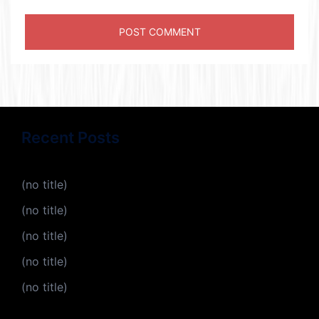
Recent Posts
(no title)
(no title)
(no title)
(no title)
(no title)