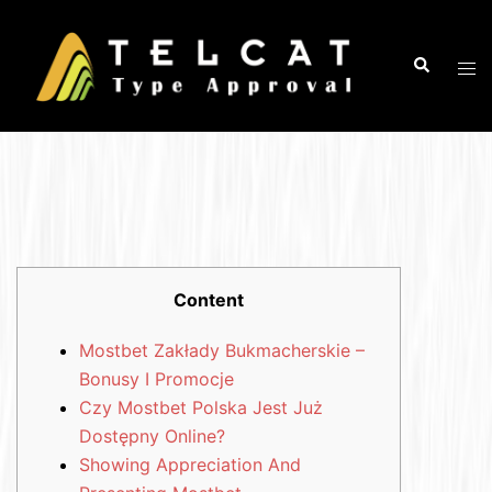
Skip
to
Search
Tog
content
men
Content
Mostbet Zakłady Bukmacherskie –
Bonusy I Promocje
Czy Mostbet Polska Jest Już
Dostępny Online?
Showing Appreciation And