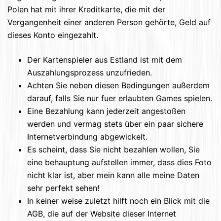
Polen hat mit ihrer Kreditkarte, die mit der
Vergangenheit einer anderen Person gehörte, Geld auf
dieses Konto eingezahlt.
Der Kartenspieler aus Estland ist mit dem
Auszahlungsprozess unzufrieden.
Achten Sie neben diesen Bedingungen außerdem
darauf, falls Sie nur fuer erlaubten Games spielen.
Eine Bezahlung kann jederzeit angestoßen
werden und vermag stets über ein paar sichere
Internetverbindung abgewickelt.
Es scheint, dass Sie nicht bezahlen wollen, Sie
eine behauptung aufstellen immer, dass dies Foto
nicht klar ist, aber mein kann alle meine Daten
sehr perfekt sehen!
In keiner weise zuletzt hilft noch ein Blick mit die
AGB, die auf der Website dieser Internet