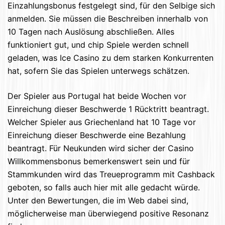
Einzahlungsbonus festgelegt sind, für den Selbige sich
anmelden. Sie müssen die Beschreiben innerhalb von
10 Tagen nach Auslösung abschließen. Alles
funktioniert gut, und chip Spiele werden schnell
geladen, was Ice Casino zu dem starken Konkurrenten
hat, sofern Sie das Spielen unterwegs schätzen.
Der Spieler aus Portugal hat beide Wochen vor
Einreichung dieser Beschwerde 1 Rücktritt beantragt.
Welcher Spieler aus Griechenland hat 10 Tage vor
Einreichung dieser Beschwerde eine Bezahlung
beantragt. Für Neukunden wird sicher der Casino
Willkommensbonus bemerkenswert sein und für
Stammkunden wird das Treueprogramm mit Cashback
geboten, so falls auch hier mit alle gedacht würde.
Unter den Bewertungen, die im Web dabei sind,
möglicherweise man überwiegend positive Resonanz