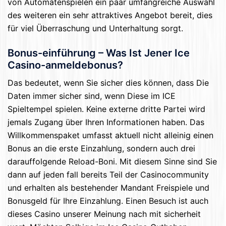
von Automatenspielen ein paar umfangreiche Auswahl
des weiteren ein sehr attraktives Angebot bereit, dies
für viel Überraschung und Unterhaltung sorgt.
Bonus-einführung – Was Ist Jener Ice
Casino-anmeldebonus?
Das bedeutet, wenn Sie sicher dies können, dass Die
Daten immer sicher sind, wenn Diese im ICE
Spieltempel spielen. Keine externe dritte Partei wird
jemals Zugang über Ihren Informationen haben. Das
Willkommenspaket umfasst aktuell nicht alleinig einen
Bonus an die erste Einzahlung, sondern auch drei
darauffolgende Reload-Boni. Mit diesem Sinne sind Sie
dann auf jeden fall bereits Teil der Casinocommunity
und erhalten als bestehender Mandant Freispiele und
Bonusgeld für Ihre Einzahlung. Einen Besuch ist auch
dieses Casino unserer Meinung nach mit sicherheit