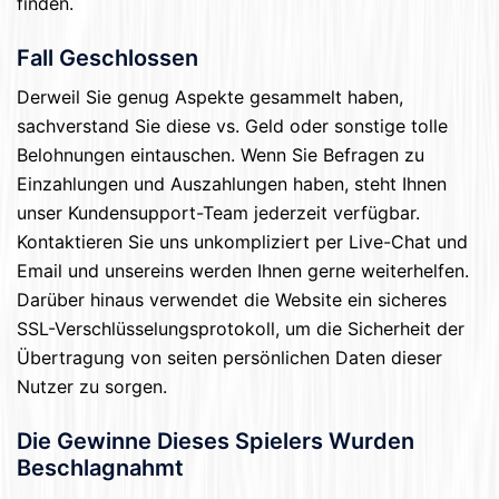
finden.
Fall Geschlossen
Derweil Sie genug Aspekte gesammelt haben,
sachverstand Sie diese vs. Geld oder sonstige tolle
Belohnungen eintauschen. Wenn Sie Befragen zu
Einzahlungen und Auszahlungen haben, steht Ihnen
unser Kundensupport-Team jederzeit verfügbar.
Kontaktieren Sie uns unkompliziert per Live-Chat und
Email und unsereins werden Ihnen gerne weiterhelfen.
Darüber hinaus verwendet die Website ein sicheres
SSL-Verschlüsselungsprotokoll, um die Sicherheit der
Übertragung von seiten persönlichen Daten dieser
Nutzer zu sorgen.
Die Gewinne Dieses Spielers Wurden
Beschlagnahmt