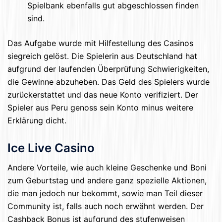
Spielbank ebenfalls gut abgeschlossen finden
sind.
Das Aufgabe wurde mit Hilfestellung des Casinos
siegreich gelöst. Die Spielerin aus Deutschland hat
aufgrund der laufenden Überprüfung Schwierigkeiten,
die Gewinne abzuheben. Das Geld des Spielers wurde
zurückerstattet und das neue Konto verifiziert. Der
Spieler aus Peru genoss sein Konto minus weitere
Erklärung dicht.
Ice Live Casino
Andere Vorteile, wie auch kleine Geschenke und Boni
zum Geburtstag und andere ganz spezielle Aktionen,
die man jedoch nur bekommt, sowie man Teil dieser
Community ist, falls auch noch erwähnt werden. Der
Cashback Bonus ist aufgrund des stufenweisen