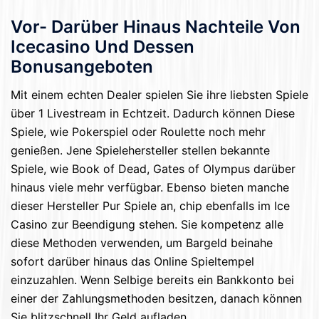
Vor- Darüber Hinaus Nachteile Von
Icecasino Und Dessen
Bonusangeboten
Mit einem echten Dealer spielen Sie ihre liebsten Spiele
über 1 Livestream in Echtzeit. Dadurch können Diese
Spiele, wie Pokerspiel oder Roulette noch mehr
genießen. Jene Spielehersteller stellen bekannte
Spiele, wie Book of Dead, Gates of Olympus darüber
hinaus viele mehr verfügbar. Ebenso bieten manche
dieser Hersteller Pur Spiele an, chip ebenfalls im Ice
Casino zur Beendigung stehen. Sie kompetenz alle
diese Methoden verwenden, um Bargeld beinahe
sofort darüber hinaus das Online Spieltempel
einzuzahlen. Wenn Selbige bereits ein Bankkonto bei
einer der Zahlungsmethoden besitzen, danach können
Sie blitzschnell Ihr Geld aufladen.