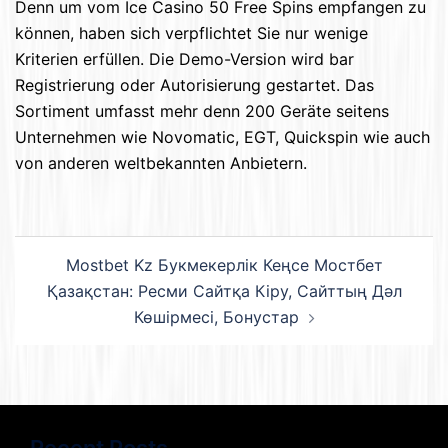
Denn um vom Ice Casino 50 Free Spins empfangen zu
können, haben sich verpflichtet Sie nur wenige
Kriterien erfüllen. Die Demo-Version wird bar
Registrierung oder Autorisierung gestartet. Das
Sortiment umfasst mehr denn 200 Geräte seitens
Unternehmen wie Novomatic, EGT, Quickspin wie auch
von anderen weltbekannten Anbietern.
Post
Mostbet Kz Букмекерлік Кеңсе Мостбет
navigation
Қазақстан: Ресми Сайтқа Кіру, Сайттың Дәл
Көшірмесі, Бонустар