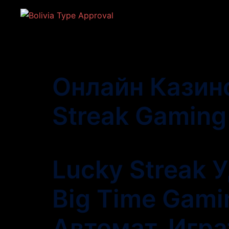
Skip
to
content
Онлайн Казин
Streak Gaming
Lucky Streak 
Big Time Gami
Автомат, Игра