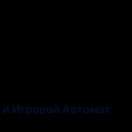
. Классику с визуалом из драгоценных камей оценят а
ана и 5 линий. Минимум невозможно поставить $0, 10, 
ыбирают последние новинки от EGT и AINSWORTH. LUCK
и решка». Устройство оборудовано большим цветным
у и украшено красивой светодиодной подсветкой. Пос
е монетки. Игроку нужно угадать, такая сторона монет
ше раз игрок угадать, тем выше итоговое количество
 и Игровой Автомат