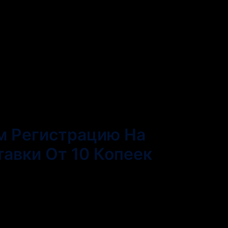
я размещению нескольких столов в одним локации.
ругих геймеров, зависимости от выбранного ими
й автомат с измененной игровой структурой. В кроме о
абанов и 40 выигрышных линий, что существенно
еду. Lucky Streak поставляет для онлайн казино игры 
м Регистрацию На
авки От 10 Копеек
м — будьте первым, кто поделится своим мнением о
ус. Популярная игра с колодой из 52 карт улучшена
кам и кнопкам предварительного принятия решения.
не играют вместе в привычном смысле, но могут