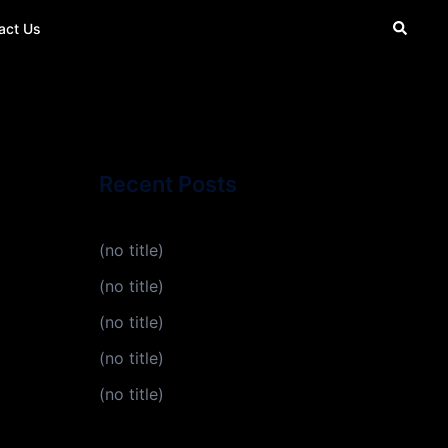
Search
act Us
Recent Posts
(no title)
(no title)
(no title)
(no title)
(no title)