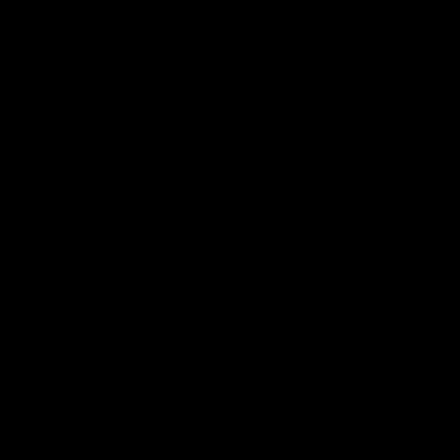
в
е
,