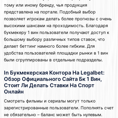
тому или иному бренду, чья продукция
представлена на портале. Подобный выбор
позволяет игрокам делать более прогнозы с очень
высокими шансами на проходимость. Благодаря
букмекеру 1 вин пользователи получают доступ к
большому выбору различных типов ставок, что
делает беттинг намного более гибким. Для
удобства пользователей площадки рынки в 1 вин
были сгруппированы в отдельные подразделы.
In Букмекерская Контора На Legalbet:
Обзор Официального Сайта Бк 1 Вин,
Стоит Ли Делать Ставки На Спорт
Онлайн
Смотреть фильмы и сериалы могут только
зарегистрированные пользователи. Пополнять счет
не обязательно – баланс может быть нулевым.