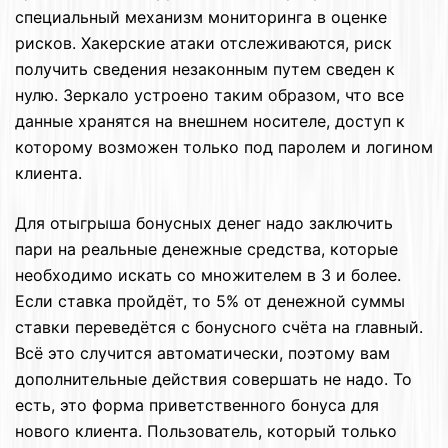
специальный механизм мониторинга в оценке
рисков. Хакерские атаки отслеживаются, риск
получить сведения незаконным путем сведен к
нулю. Зеркало устроено таким образом, что все
данные хранятся на внешнем носителе, доступ к
которому возможен только под паролем и логином
клиента.
Для отыгрыша бонусных денег надо заключить
пари на реальные денежные средства, которые
необходимо искать со множителем в 3 и более.
Если ставка пройдёт, то 5% от денежной суммы
ставки переведётся с бонусного счёта на главный.
Всё это случится автоматически, поэтому вам
дополнительные действия совершать не надо. То
есть, это форма приветственного бонуса для
нового клиента. Пользователь, который только