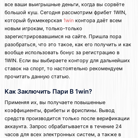
все ваши выигрышные деньги, когда вы сорвёте
большой куш. Сегодня рассмотрим фрибет 1WIN,
который букмекерская
1win
контора даёт всем
новым игрокам, только-только
зарегистрировавшимся на сайте. Пришла пора
разобраться, что это такое, как его получить и как
вообще использовать бонус за регистрацию в
1WIN. Если вы выбираете контору для дальнейших
ставок на спорт, то настоятельно рекомендуем
прочитать данную статью.
Как Заключить Пари В 1win?
Применяя их, вы получаете повышенные
коэффициенты, фрибеты и фриспины. Вывод
средств производится только после верификации
аккаунта. Запрос обрабатывается в течение 24
часов для всех электронных систем, а также в