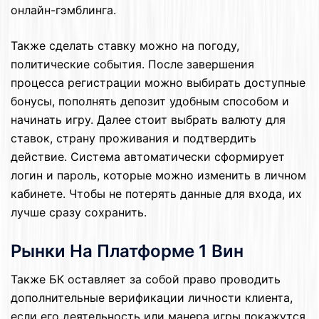
онлайн-гэмблинга.
Также сделать ставку можно на погоду,
политические события. После завершения
процесса регистрации можно выбирать доступные
бонусы, пополнять депозит удобным способом и
начинать игру. Далее стоит выбрать валюту для
ставок, страну проживания и подтвердить
действие. Система автоматически сформирует
логин и пароль, которые можно изменить в личном
кабинете. Чтобы не потерять данные для входа, их
лучше сразу сохранить.
Рынки На Платформе 1 Вин
Также БК оставляет за собой право проводить
дополнительные верификации личности клиента,
если его деятельность или манера игры покажутся