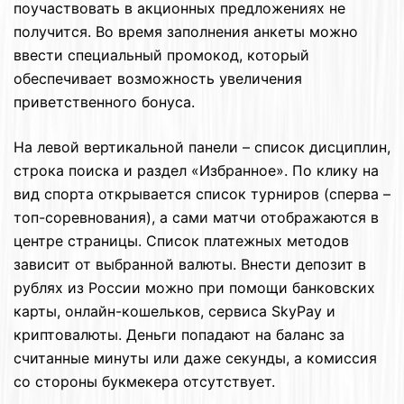
поучаствовать в акционных предложениях не
получится. Во время заполнения анкеты можно
ввести специальный промокод, который
обеспечивает возможность увеличения
приветственного бонуса.
На левой вертикальной панели – список дисциплин,
строка поиска и раздел «Избранное». По клику на
вид спорта открывается список турниров (сперва –
топ-соревнования), а сами матчи отображаются в
центре страницы. Список платежных методов
зависит от выбранной валюты. Внести депозит в
рублях из России можно при помощи банковских
карты, онлайн-кошельков, сервиса SkyPay и
криптовалюты. Деньги попадают на баланс за
считанные минуты или даже секунды, а комиссия
со стороны букмекера отсутствует.