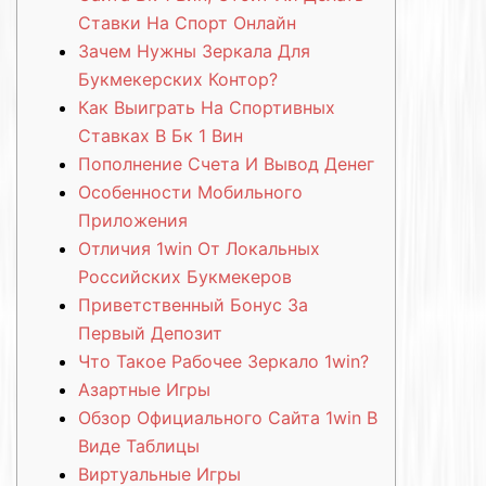
Ставки На Спорт Онлайн
Зачем Нужны Зеркала Для
Букмекерских Контор?
Как Выиграть На Спортивных
Ставках В Бк 1 Вин
Пополнение Счета И Вывод Денег
Особенности Мобильного
Приложения
Отличия 1win От Локальных
Российских Букмекеров
Приветственный Бонус За
Первый Депозит
Что Такое Рабочее Зеркало 1win?
Азартные Игры
Обзор Официального Сайта 1win В
Виде Таблицы
Виртуальные Игры