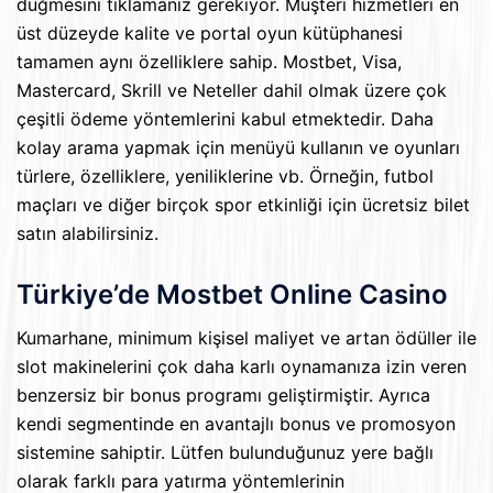
düğmesini tıklamanız gerekiyor. Müşteri hizmetleri en
üst düzeyde kalite ve portal oyun kütüphanesi
tamamen aynı özelliklere sahip. Mostbet, Visa,
Mastercard, Skrill ve Neteller dahil olmak üzere çok
çeşitli ödeme yöntemlerini kabul etmektedir. Daha
kolay arama yapmak için menüyü kullanın ve oyunları
türlere, özelliklere, yeniliklerine vb. Örneğin, futbol
maçları ve diğer birçok spor etkinliği için ücretsiz bilet
satın alabilirsiniz.
Türkiye’de Mostbet Online Casino
Kumarhane, minimum kişisel maliyet ve artan ödüller ile
slot makinelerini çok daha karlı oynamanıza izin veren
benzersiz bir bonus programı geliştirmiştir. Ayrıca
kendi segmentinde en avantajlı bonus ve promosyon
sistemine sahiptir. Lütfen bulunduğunuz yere bağlı
olarak farklı para yatırma yöntemlerinin