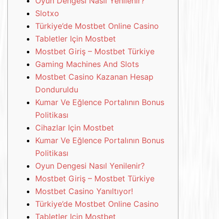
Oyun Dengesi Nasıl Yenilenir?
Slotxo
Türkiye’de Mostbet Online Casino
Tabletler Için Mostbet
Mostbet Giriş – Mostbet Türkiye
Gaming Machines And Slots
Mostbet Casino Kazanan Hesap
Donduruldu
Kumar Ve Eğlence Portalının Bonus
Politikası
Cihazlar Için Mostbet
Kumar Ve Eğlence Portalının Bonus
Politikası
Oyun Dengesi Nasıl Yenilenir?
Mostbet Giriş – Mostbet Türkiye
Mostbet Casino Yanıltıyor!
Türkiye’de Mostbet Online Casino
Tabletler Için Mostbet