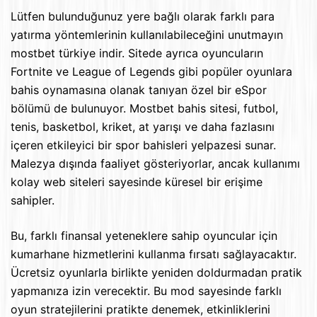
Lütfen bulunduğunuz yere bağlı olarak farklı para
yatırma yöntemlerinin kullanılabileceğini unutmayın
mostbet türkiye indir. Sitede ayrıca oyuncuların
Fortnite ve League of Legends gibi popüler oyunlara
bahis oynamasına olanak tanıyan özel bir eSpor
bölümü de bulunuyor. Mostbet bahis sitesi, futbol, ​​
tenis, basketbol, ​​kriket, at yarışı ve daha fazlasını
içeren etkileyici bir spor bahisleri yelpazesi sunar.
Malezya dışında faaliyet gösteriyorlar, ancak kullanımı
kolay web siteleri sayesinde küresel bir erişime
sahipler.
Bu, farklı finansal yeteneklere sahip oyuncular için
kumarhane hizmetlerini kullanma fırsatı sağlayacaktır.
Ücretsiz oyunlarla birlikte yeniden doldurmadan pratik
yapmanıza izin verecektir. Bu mod sayesinde farklı
oyun stratejilerini pratikte denemek, etkinliklerini