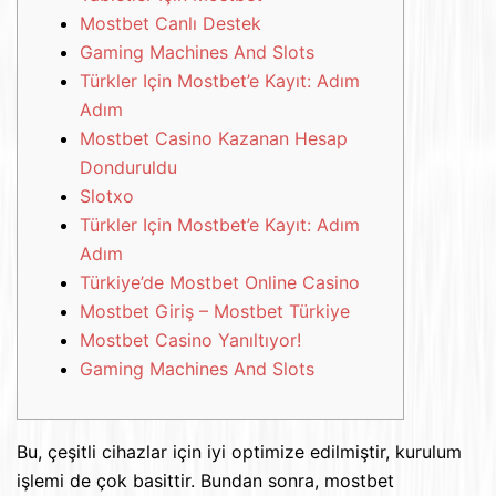
Mostbet Canlı Destek
Gaming Machines And Slots
Türkler Için Mostbet’e Kayıt: Adım
Adım
Mostbet Casino Kazanan Hesap
Donduruldu
Slotxo
Türkler Için Mostbet’e Kayıt: Adım
Adım
Türkiye’de Mostbet Online Casino
Mostbet Giriş – Mostbet Türkiye
Mostbet Casino Yanıltıyor!
Gaming Machines And Slots
Bu, çeşitli cihazlar için iyi optimize edilmiştir, kurulum
işlemi de çok basittir. Bundan sonra, mostbet