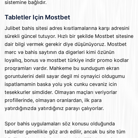
sistemine bağlıdır.
Tabletler Için Mostbet
Julibet bahis sitesi adres kısıtlamalarına karşı adresini
sürekli güncel tutuyor. Hızlı bir şekilde Mostbet sitesine
dair bilgi vermek gerekir diye düşünüyoruz. Mostbet
mərc və bahis saytının da digərləri kimi özünün
loyallıq, bonus və mostbet türkiye indir promo kodlar
proqramları vardır. Mahkeme bu sundugum ekran
goruntulerini delil sayar degil mi oynayici oldugumu
ispatlamamin baska yolu yok cunku cevaniz icin
tesekkurler simdider. Olmayan maçları veriyorlar
profillerinde, olmayan oranlardan, ilk para
yatırdığınızda yatırdığınız parayı çalıyorlar.
Spor bahis uygulamaları söz konusu olduğunda
tabletler genellikle göz ardı edilir, ancak bu site tüm