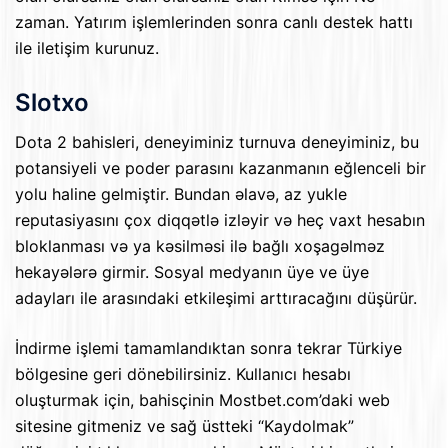
zaman. Yatırım işlemlerinden sonra canlı destek hattı
ile iletişim kurunuz.
Slotxo
Dota 2 bahisleri, deneyiminiz turnuva deneyiminiz, bu
potansiyeli ve poder parasını kazanmanın eğlenceli bir
yolu haline gelmiştir. Bundan əlavə, az yukle
reputasiyasını çox diqqətlə izləyir və heç vaxt hesabın
bloklanması və ya kəsilməsi ilə bağlı xoşagəlməz
hekayələrə girmir. Sosyal medyanın üye ve üye
adayları ile arasındaki etkileşimi arttıracağını düşürür.
İndirme işlemi tamamlandıktan sonra tekrar Türkiye
bölgesine geri dönebilirsiniz. Kullanıcı hesabı
oluşturmak için, bahisçinin Mostbet.com’daki web
sitesine gitmeniz ve sağ üstteki “Kaydolmak”