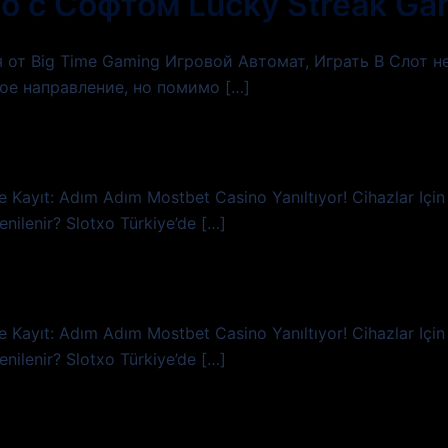
о с Софтом Lucky Streak Ga
я от Big Time Gaming Игровой Автомат, Играть В Слот 
ое направление, но помимо […]
’e Kayıt: Adım Adım Mostbet Casino Yanıltıyor! Cihazlar Içi
nilenir? Slotxo Türkiye’de […]
’e Kayıt: Adım Adım Mostbet Casino Yanıltıyor! Cihazlar Içi
nilenir? Slotxo Türkiye’de […]