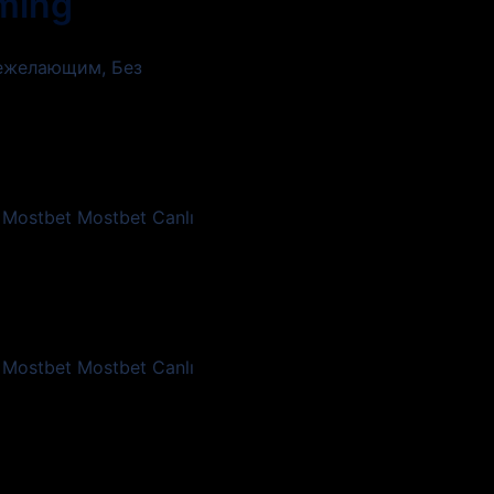
ming
нежелающим, Без
n Mostbet Mostbet Canlı
n Mostbet Mostbet Canlı