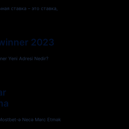
ная ставка – это ставка,
etwinner 2023
ner Yeni Adresi Nedir?
ar
ma
 Mostbet-ə Necə Mərc Etmək