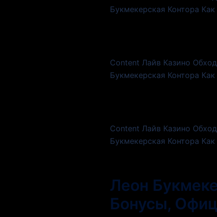
Букмекерская Контора Как
Content Лайв Казино Обхо
Букмекерская Контора Как
Content Лайв Казино Обхо
Букмекерская Контора Как
Леон Букмеке
Бонусы, Офиц