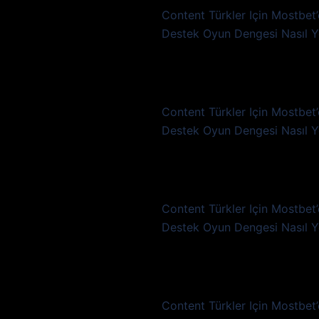
Content Türkler Için Mostbet
Destek Oyun Dengesi Nasıl Ye
Content Türkler Için Mostbet
Destek Oyun Dengesi Nasıl Ye
Content Türkler Için Mostbet
Destek Oyun Dengesi Nasıl Ye
Content Türkler Için Mostbet