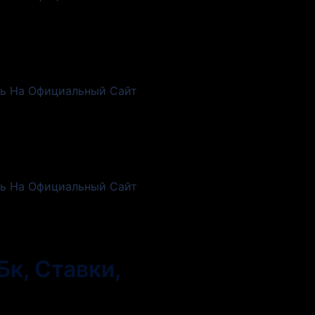
ть На Официальный Сайт
ть На Официальный Сайт
к, Ставки,