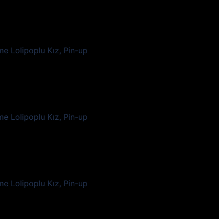
e Lolipoplu Kız, Pin-up
e Lolipoplu Kız, Pin-up
e Lolipoplu Kız, Pin-up