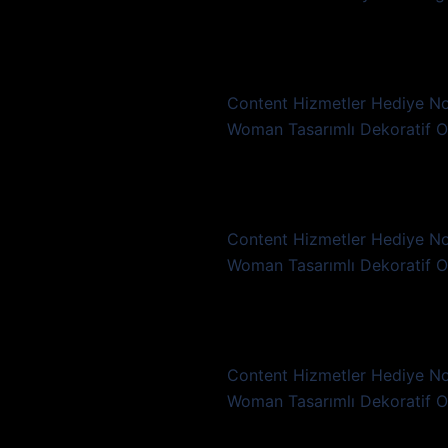
Content Hizmetler Hediye No
Woman Tasarımlı Dekoratif O
Content Hizmetler Hediye No
Woman Tasarımlı Dekoratif O
Content Hizmetler Hediye No
Woman Tasarımlı Dekoratif O