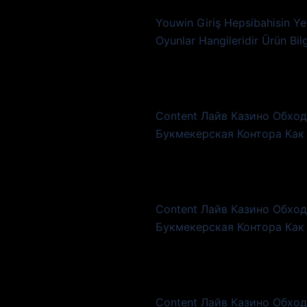
Youwin Giriş Hepsibahisin Yen
Oyunlar Hangileridir Ürün Bilg
Content Лайв Казино Обхо
Букмекерская Контора Как
Content Лайв Казино Обхо
Букмекерская Контора Как
Content Лайв Казино Обхо