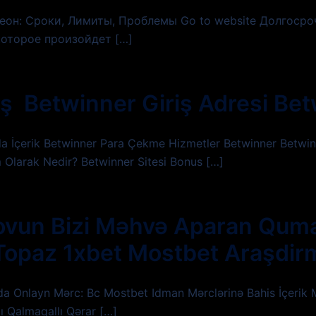
еон: Сроки, Лимиты, Проблемы Go to website Долгосроч
которое произойдет […]
ş ️ Betwinner Giriş Adresi B
da İçerik Betwinner Para Çekme Hizmetler Betwinner Betwin
 Olarak Nedir? Betwinner Sitesi Bonus […]
ovun Bizi Məhvə Aparan Qum
Topaz 1xbet Mostbet Araşdir
a Onlayn Mərc: Bc Mostbet Idman Mərclərinə Bahis İçerik
ı Qalmaqallı Qərar […]